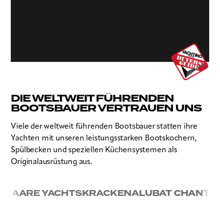
DIE WELTWEIT FÜHRENDEN
BOOTSBAUER VERTRAUEN UNS
Viele der weltweit führenden Bootsbauer statten ihre
Yachten mit unseren leistungsstarken Bootskochern,
Spülbecken und speziellen Küchensystemen als
Originalausrüstung aus.
 YACHTS
KRACKEN
ALUBAT CHANTIER NAVAL