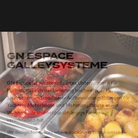
PRODUKTBROSCHÜRE
GN ESPACE
GALLEYSYSTEME
GN Espace ist ein spezialisiertes Unternehmen für
Küchen, das sich der Lieferung hochwertiger Herde,
Spülbecken und modularer Aufbewahrungslösungen für
Yachten, Motorboote und Mehrrumpfboote sowie
Wohnmobile und netzunabhängige Fahrzeuge
verschrieben hat.
We design for spaces where cooking is compromised -