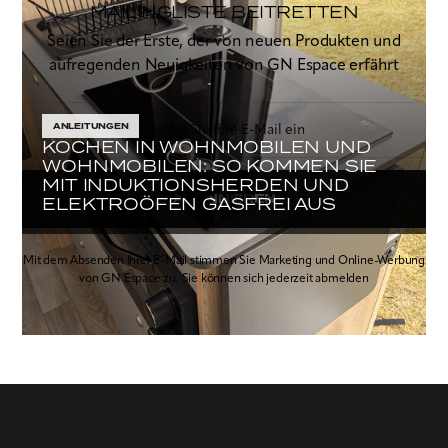
MAILINGLISTE BEITRETTEN
Seien Sie der Erste, der von neuen Produkten und
aufregenden Neuigkeiten von GN Espace erfährt
ANLEITUNGEN
KOCHEN IN WOHNMOBILEN UND
WOHNMOBILEN: SO KOMMEN SIE
MIT INDUKTIONSHERDEN UND
ABONNIEREN
ELEKTROÖFEN GASFREI AUS
Mit dem Absenden Ihrer E-Mail stimmen Sie Marketing und Online-Werbung
von GN Espace zu. Sie können sich jederzeit abmelden