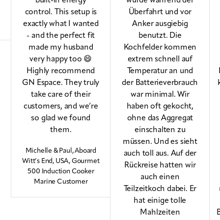
built-in energy
wurde während der
control. This setup is
Überfahrt und vor
exactly what I wanted
Anker ausgiebig
- and the perfect fit
benutzt. Die
made my husband
Kochfelder kommen
very happy too 😄
extrem schnell auf
Highly recommend
Temperatur an und
GN Espace. They truly
der Batterieverbrauch
take care of their
war minimal. Wir
customers, and we’re
haben oft gekocht,
so glad we found
ohne das Aggregat
them.
einschalten zu
müssen. Und es sieht
Michelle & Paul, Aboard
auch toll aus. Auf der
Witt’s End, USA, Gourmet
Rückreise hatten wir
500 Induction Cooker
auch einen
Marine Customer
Teilzeitkoch dabei. Er
hat einige tolle
Mahlzeiten