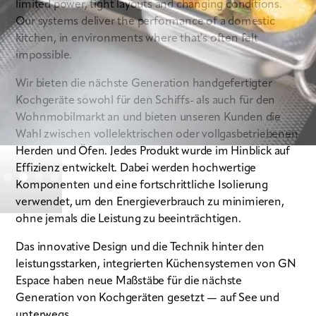
limited power, tight layouts and changing conditions.
Our systems deliver the performance of a domestic
kitchen, in environments where that's often felt
impossible.
Wir bieten die nächste Generation handgefertigter
Kochgeräte sowohl für den Schiffs- als auch für den
Wohnmobilmarkt an und bieten unseren Kunden die
Wahl zwischen vollelektrischen oder vollgasbetriebenen
Herden und Öfen. Jedes Produkt wurde im Hinblick auf
Slide 2 of 4.
Effizienz entwickelt. Dabei werden hochwertige
Komponenten und eine fortschrittliche Isolierung
verwendet, um den Energieverbrauch zu minimieren,
ohne jemals die Leistung zu beeinträchtigen.
Das innovative Design und die Technik hinter den
leistungsstarken, integrierten Küchensystemen von GN
Espace haben neue Maßstäbe für die nächste
Generation von Kochgeräten gesetzt — auf See und
unterwegs.