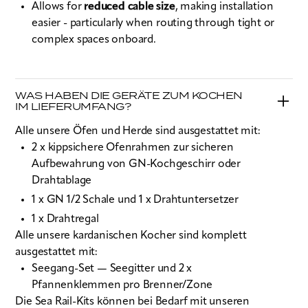
Allows for
reduced cable size
, making installation
easier - particularly when routing through tight or
complex spaces onboard.
WAS HABEN DIE GERÄTE ZUM KOCHEN
IM LIEFERUMFANG?
Alle unsere Öfen und Herde sind ausgestattet mit:
2 x kippsichere Ofenrahmen zur sicheren
Aufbewahrung von GN-Kochgeschirr oder
Drahtablage
1 x GN 1/2 Schale und 1 x Drahtuntersetzer
1 x Drahtregal
Alle unsere kardanischen Kocher sind komplett
ausgestattet mit:
Seegang-Set — Seegitter und 2 x
Pfannenklemmen pro Brenner/Zone
Die Sea Rail-Kits können bei Bedarf mit unseren