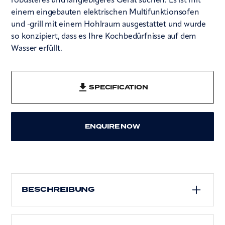
robusteres und langlebigeres Gerät suchen. Es ist mit
einem eingebauten elektrischen Multifunktionsofen
und -grill mit einem Hohlraum ausgestattet und wurde
so konzipiert, dass es Ihre Kochbedürfnisse auf dem
Wasser erfüllt.
SPECIFICATION
ENQUIRE NOW
BESCHREIBUNG
45 cm breiter Einkammerofen, Multifunktions-
Elektroofen und Grill