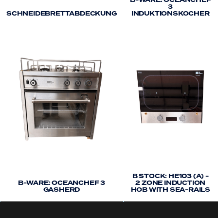
B-WARE: OCEANCHEF
Edelstahlreiniger verwenden:
Bei
3
SCHNEIDEBRETTABDECKUNG
INDUKTIONSKOCHER
Edelstahlprodukten kann es gelegentlich zu
Rostflecken kommen, ohne dass ein Eingreifen
erforderlich ist, insbesondere wenn sie sich in
einer salzigen Umgebung befinden. Wenn Sie
doch einmal Rostflecken haben, haben wir
festgestellt, dass Sie am besten den Innosoft
B570-Tiefenreiniger von Aalco oder Flitz (wenn Sie
in den USA sind) verwenden sollten. Diese
Produkte sind entweder in guten
Gebrauchtwarengeschäften erhältlich oder
wahrscheinlich besser online zu bestellen. In dem
seltenen Fall, dass Rostflecken auftreten, werden
diese entfernt und außerdem eine Schutzschicht
auf der Oberfläche Ihres Kochers hinterlassen, um
B STOCK: HE103 (A) -
zu verhindern, dass Rostflecken erneut auftreten.
B-WARE: OCEANCHEF 3
2 ZONE INDUCTION
GASHERD
HOB WITH SEA-RAILS
Unter solchen Umständen empfehlen wir, alle
Außenverkleidungen des Herds mit diesem
Produkt zu behandeln.