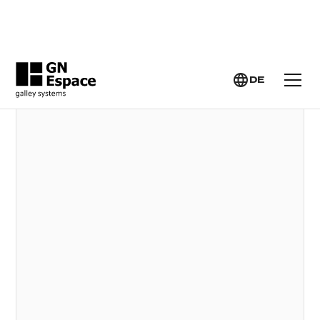
GN ESPACE >
ELEKTROHERDE UND BACKÖFEN
DE
ELEKTROHERDE UND BACKÖFEN