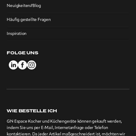
in den USA sind) verwenden sollten. Diese
Neuigkeiten//Blog
Produkte sind entweder in guten
Gebrauchtwarengeschäften erhältlich oder
Häufig gestellte Fragen
wahrscheinlich besser online zu bestellen. In dem
seltenen Fall, dass Rostflecken auftreten, werden
Inspiration
diese entfernt und außerdem eine Schutzschicht
auf der Oberfläche Ihres Kochers hinterlassen, um
FOLGE UNS
zu verhindern, dass Rostflecken erneut auftreten.
Unter solchen Umständen empfehlen wir, alle
Außenverkleidungen des Herds mit diesem
Produkt zu behandeln.
WIE BESTELLE ICH
GN Espace Kocher und Küchengeräte können gekauft werden,
indem Sie uns per E-Mail, Internetanfrage oder Telefon
kontaktieren. Da jeder Artikel maßgeschneidert ist, möchten wir