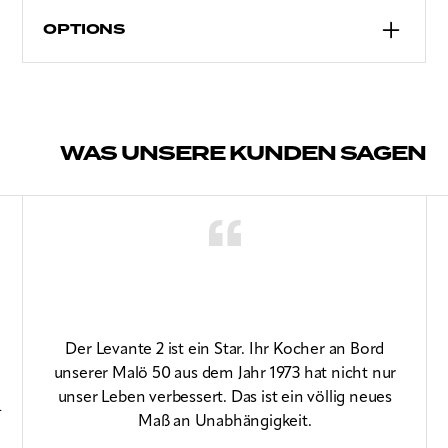
Antihaft-Oberfläche
OPTIONS
Induktionsschale für Elektrogeräte erhältlich
Aluminium nur für Flüssiggas geeignet
Größen: GN 1/2, GN 2/3, GN 1/1
WAS UNSERE KUNDEN SAGEN
Der Levante 2 ist ein Star. Ihr Kocher an Bord
unserer Malö 50 aus dem Jahr 1973 hat nicht nur
unser Leben verbessert. Das ist ein völlig neues
-
Maß an Unabhängigkeit.