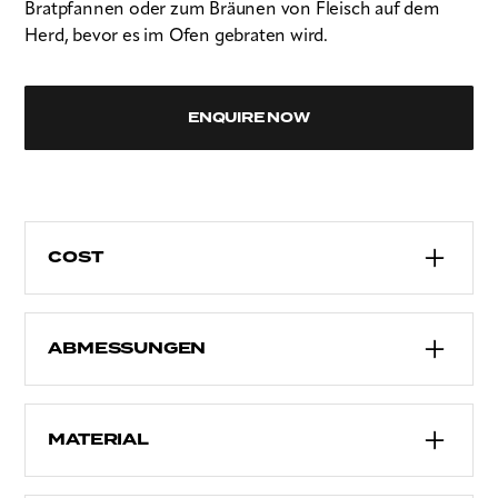
Bratpfannen oder zum Bräunen von Fleisch auf dem
Herd, bevor es im Ofen gebraten wird.
ENQUIRE NOW
COST
Ab £149.95 (inklusive Mehrwertsteuer)
ABMESSUNGEN
60 mm tief
MATERIAL
Aluminium