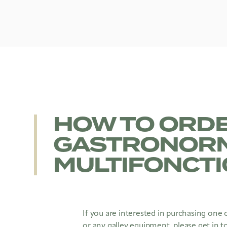
HOW TO ORD
GASTRONORM
MULTIFONCT
If you are interested in purchasing one
or any galley equipment, please get in t