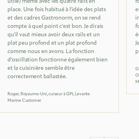
utile) même avec les quatre rails en
f
place. Une fois habitué à l'idée des plats
e
et des cadres Gastronorm, on se rend
i
compte à quel point c'est bon. Je dirais
f
qu'il vaut mieux avoir deux rails et un
é
plat peu profond et un plat profond
J
comme nous en avons. La fonction
p
d'oscillation fonctionne également bien
et la cuisinière semble être
G
O
correctement ballastée.
M
Roger, Royaume-Uni, cuiseur à GPL Levante
Marine Customer