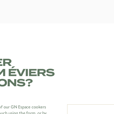
ER
 ÉVIERS
IONS?
 of our GN Espace cookers
ouch using the form, or by