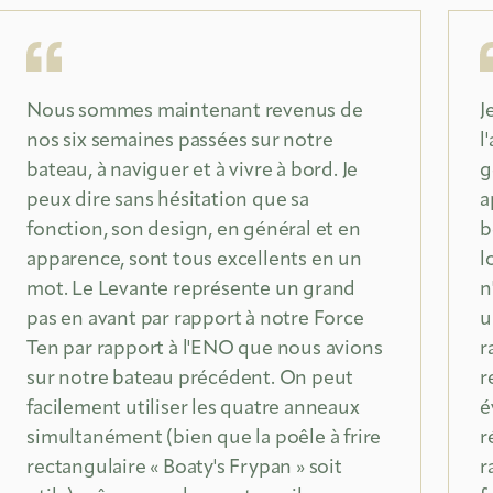
Nous sommes maintenant revenus de
J
nos six semaines passées sur notre
l
bateau, à naviguer et à vivre à bord. Je
g
peux dire sans hésitation que sa
a
fonction, son design, en général et en
b
apparence, sont tous excellents en un
l
mot. Le Levante représente un grand
n
pas en avant par rapport à notre Force
u
Ten par rapport à l'ENO que nous avions
r
sur notre bateau précédent. On peut
r
facilement utiliser les quatre anneaux
é
simultanément (bien que la poêle à frire
r
rectangulaire « Boaty's Frypan » soit
r