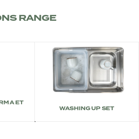
ONS RANGE
RM A ET
WASHING UP SET